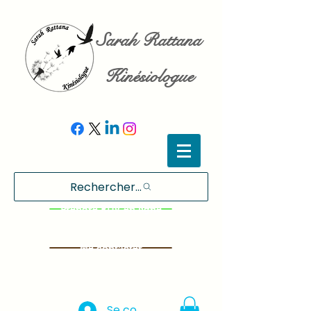
Sarah Rattana
Kinésiologue
Rechercher...
Prendre RDV en ligne
Me contacter
Se connecter