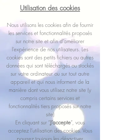
Utilisation des cookies
Nous utilisons les cookies afin de fournir
les services et fonctionnalités proposés
sur notre site et afin d’améliorer
l’expérience de nos utilisateurs. Les
cookies sont des petits fichiers ou autres
données qui sont téléchargés ou stockés
sur votre ordinateur ou sur tout autre
appareil et qui nous informent de la
manière dont vous utilisez notre site (y
compris certains services et
fonctionnalités tiers proposés sur notre
site)
En cliquant sur ”
J’accepte
”, vous
acceptez l’utilisation des cookies. Vous
pourrez toujours les désactiver