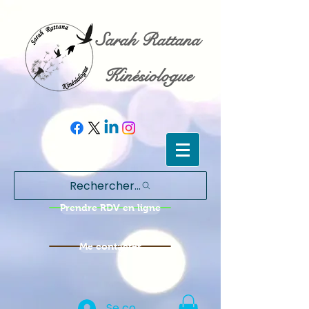
Sarah Rattana
Kinésiologue
Rechercher...
Prendre RDV en ligne
Me contacter
Se connecter