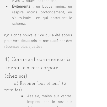
vives → nouvelles tensions.
Évitements
 : on bouge moins, on 
respire moins profondément, on 
s’auto-isole… ce qui entretient le 
schéma.
👉 Bonne nouvelle : ce qui a été appris 
peut être 
désappris
 et 
remplacé
 par des 
réponses plus ajustées.
4) Comment commencer à 
libérer le stress corporel 
(chez soi)
	a) Respirer “bas et lent” (2 
minutes)
Assis·e, mains sur ventre. 
Inspirez par le nez sur 