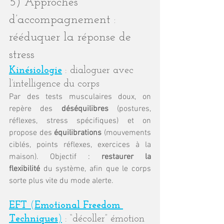
5) Approches 
d’accompagnement : 
rééduquer la réponse de 
stress
Kinésiologie
: dialoguer avec 
l’intelligence du corps
Par des tests musculaires doux, on 
repère des 
déséquilibres
 (postures, 
réflexes, stress spécifiques) et on 
propose des 
équilibrations
 (mouvements 
ciblés, points réflexes, exercices à la 
maison). Objectif : 
restaurer la 
flexibilité
 du système, afin que le corps 
sorte plus vite du mode alerte.
EFT 
(
Emotional Freedom 
Techniques
)
 : “décoller” émotion 