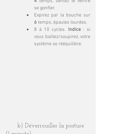
4
 temps, sentez le ventre 
se gonfler.
Expirez par la bouche sur 
6
 temps, épaules lourdes.
8 à 10 cycles. 
Indice
 : si 
vous baillez/soupirez, votre 
système se rééquilibre.
	b) Déverrouiller la posture 