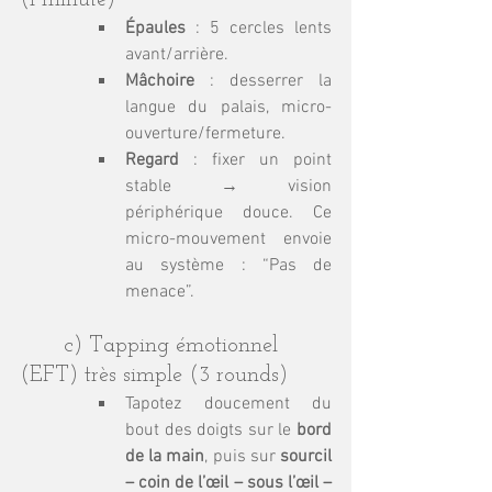
(1 minute)
Épaules
 : 5 cercles lents 
avant/arrière.
Mâchoire
 : desserrer la 
langue du palais, micro-
ouverture/fermeture.
Regard
 : fixer un point 
stable → vision 
périphérique douce. Ce 
micro-mouvement envoie 
au système : “Pas de 
menace”.
	c) Tapping émotionnel 
(EFT) très simple (3 rounds)
Tapotez doucement du 
bout des doigts sur le 
bord 
de la main
, puis sur 
sourcil 
– coin de l’œil – sous l’œil – 