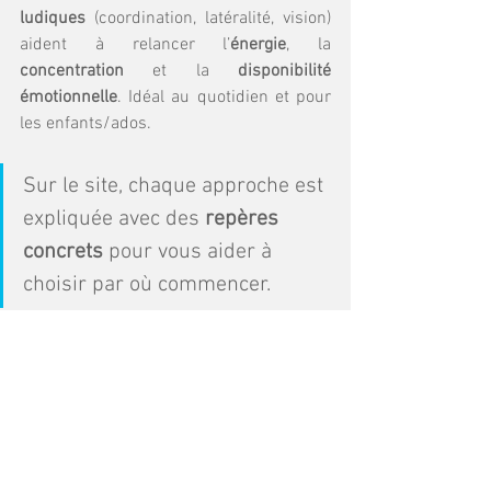
ludiques
 (coordination, latéralité, vision) 
aident à relancer l’
énergie
, la 
concentration
 et la 
disponibilité 
émotionnelle
. Idéal au quotidien et pour 
les enfants/ados.
Sur le site, chaque approche est 
expliquée avec des 
repères 
concrets
 pour vous aider à 
choisir par où commencer.
6) À Morteau… et partout 
en France en visio
Basée à 
Morteau (Doubs, Franche-
Comté)
, je propose un 
cadre 
d’accompagnement professionnel et 