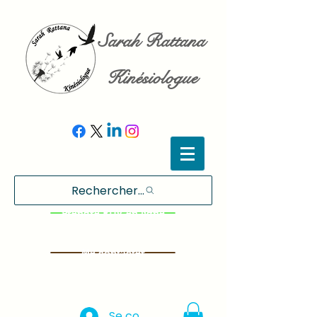
Sarah Rattana
Kinésiologue
Rechercher...
Prendre RDV en ligne
Me contacter
Se connecter