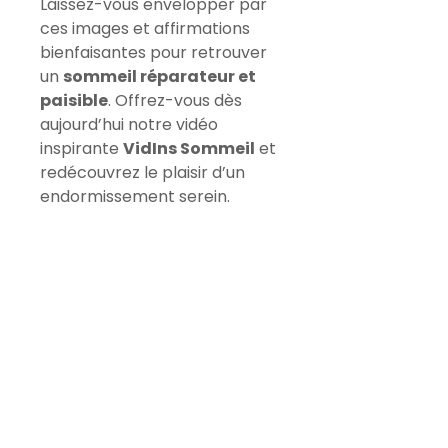
Laissez-vous envelopper par 
ces images et affirmations 
bienfaisantes pour retrouver 
un 
sommeil réparateur et 
paisible
. Offrez-vous dès 
aujourd’hui notre vidéo 
inspirante 
VidIns Sommeil
 et 
redécouvrez le plaisir d’un 
endormissement serein.
Que contient le dossier VidIns
Sommeil ?
Les fichiers sont numérotés 
En bonus
comme tel :
00 A lire en premier
 : Descriptif 
Le bonus est intégré au dossier. 
du contenu du dossier afin que 
S'y trouvent :
vous ne vous perdiez pas.
05 Le MP3 Sommeil - Voix 
01 La méthode Kaléidoscope
 : 
Femme
 : Le son MP3 des 
Explicatif plus approfondi de la 