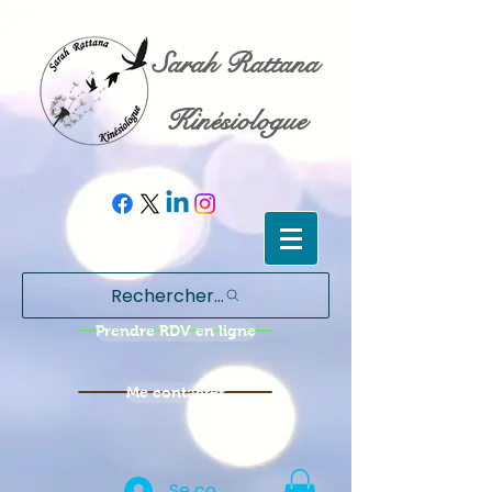
Sarah Rattana
Kinésiologue
Rechercher...
Prendre RDV en ligne
Me contacter
Se connecter