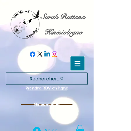
Sarah Rattana
Kinésiologue
Rechercher...
Prendre RDV en ligne
Me contacter
Se connecter