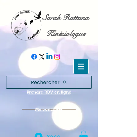
Sarah Rattana
Kinésiologue
Rechercher...
Prendre RDV en ligne
Me contacter
Se connecter