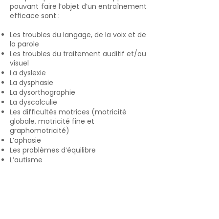
pouvant faire l’objet d’un entraînement
efficace sont :
Les troubles du langage, de la voix et de
la parole
Les troubles du traitement auditif et/ou
visuel
La dyslexie
La dysphasie
La dysorthographie
La dyscalculie
Les difficultés motrices (motricité
globale, motricité fine et
graphomotricité)
L’aphasie
Les problèmes d’équilibre
L’autisme
Les difficultés d’apprentissage en
général
...
L’utilisation de cet entraînement de la
coordination des hémisphères est