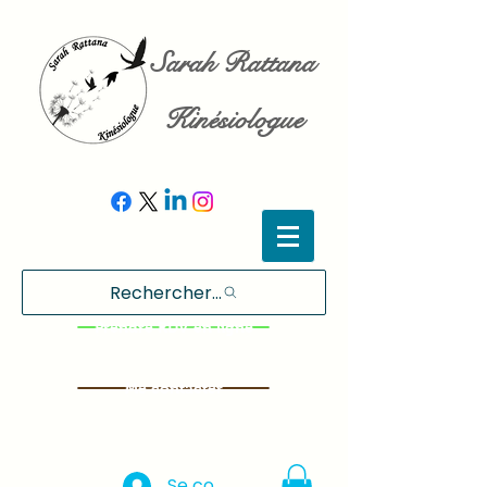
Sarah Rattana
Kinésiologue
Rechercher...
Prendre RDV en ligne
Me contacter
Se connecter