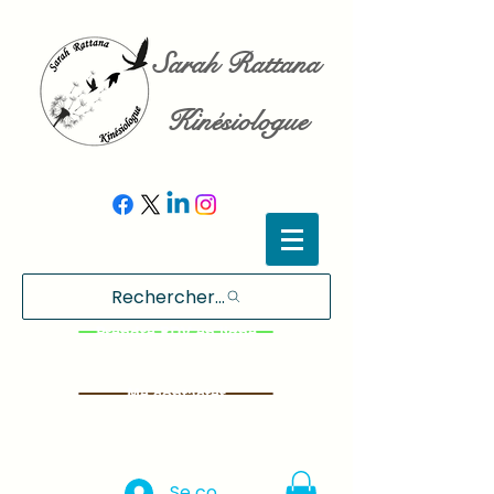
Sarah Rattana
Kinésiologue
Rechercher...
Prendre RDV en ligne
Me contacter
Se connecter