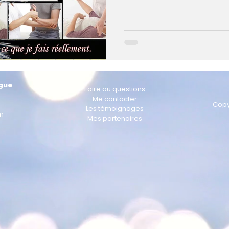
quête de bien-être.
gue
Foire au questions
Me contacter
Copy
Les témoignages
m
Mes partenaires