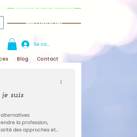
Prendre RDV en ligne
Me contacter
Se connecter
ces
Blog
Contact
je suis
 alternatives
ndre la profession,
tarité des approches et