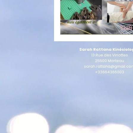
Sarah Rattana Kinésiolo
13 Rue des Vinottes
25500 Morteau
sarah.rattana@gmail.co
+33664366003