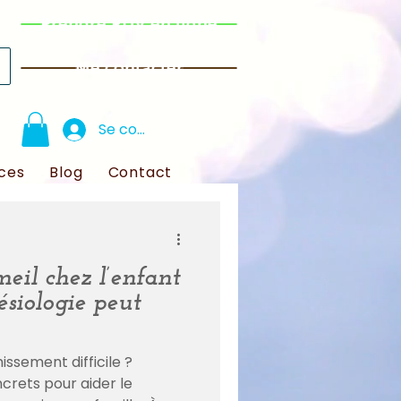
Prendre RDV en ligne
Me contacter
Se connecter
ces
Blog
Contact
eil chez l’enfant
ésiologie peut
ssement difficile ?
ncrets pour aider le