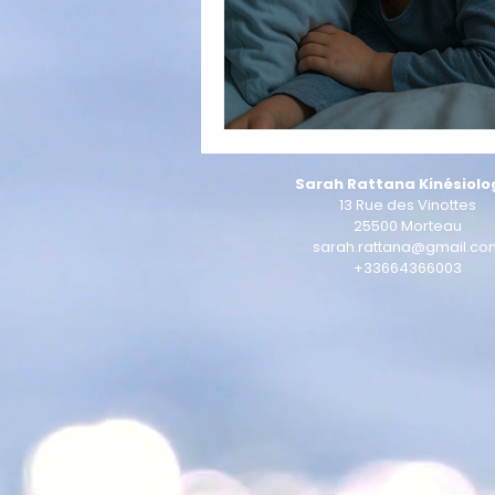
Sarah Rattana Kinésiolo
13 Rue des Vinottes
25500 Morteau
sarah.rattana@gmail.co
+33664366003