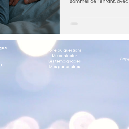
sommeil de l’enfant, avec 
Morteau et en visio.
gue
Foire au questions
Me contacter
Copy
Les témoignages
m
Mes partenaires