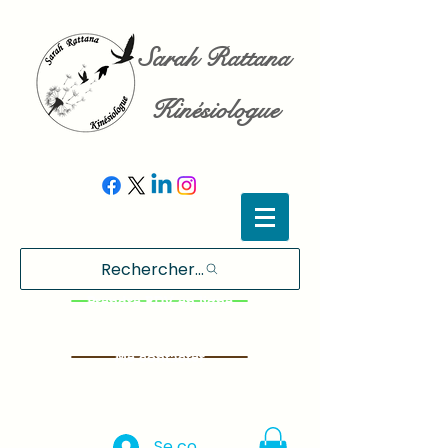
Sarah Rattana
Kinésiologue
Rechercher...
Prendre RDV en ligne
Me contacter
Se connecter