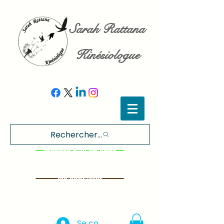
Sarah Rattana
Kinésiologue
Rechercher...
Prendre RDV en ligne
Me contacter
Se connecter