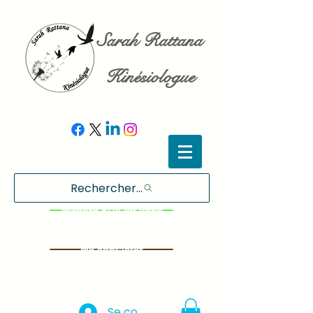
Sarah Rattana
Kinésiologue
Rechercher...
Prendre RDV en ligne
Me contacter
Se connecter